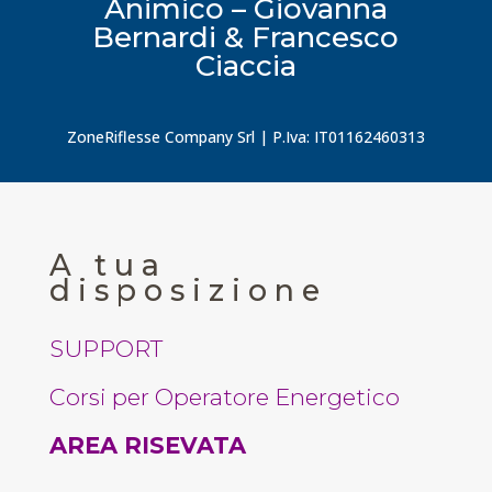
Animico – Giovanna
Bernardi & Francesco
Ciaccia
ZoneRiflesse Company Srl | P.Iva: IT01162460313
A tua
disposizione
SUPPORT
Corsi per Operatore Energetico
AREA RISEVATA