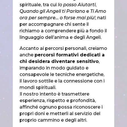
spirituale, tra cui
Io posso Aiutarti
,
Quando gli Angeli ti Parlano
e
Ti Amo
ora per sempre… o forse mai più!
, nati
per accompagnare chi sente il
richiamo a comprendere più a fondo il
linguaggio dell’anima e degli Angeli.
Accanto ai percorsi personali, creiamo
anche
percorsi formativi dedicati a
chi desidera diventare sensitivo
,
imparando in modo guidato e
consapevole le tecniche energetiche,
il lavoro sottile e la connessione con i
mondi spirituali.
Il nostro intento è trasmettere
esperienza, rispetto e profondità,
affinché ognuno possa riconoscere i
propri doni e metterli al servizio del
proprio cammino e degli altri.