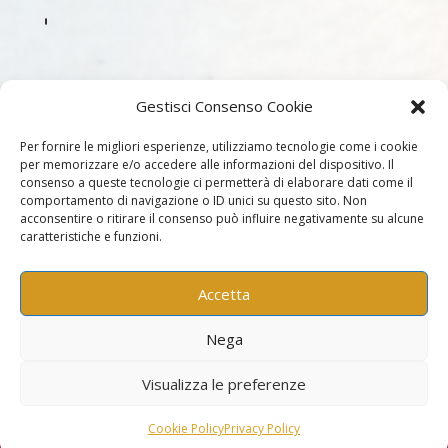
Gestisci Consenso Cookie
Per fornire le migliori esperienze, utilizziamo tecnologie come i cookie
per memorizzare e/o accedere alle informazioni del dispositivo. Il
consenso a queste tecnologie ci permetterà di elaborare dati come il
comportamento di navigazione o ID unici su questo sito. Non
acconsentire o ritirare il consenso può influire negativamente su alcune
Per assistenza chiama il numero
caratteristiche e funzioni.
392 6239186
oppure scrivici a
progettoanimico@gmail.com
Accetta
Copyright Progetto Animico –
Francesco Ciaccia e Giovanna
Nega
Bernardi
Visualizza le preferenze
ZoneRiflesse Company Srl | P.Iva: IT01162460313
Cookie Policy
Privacy Policy