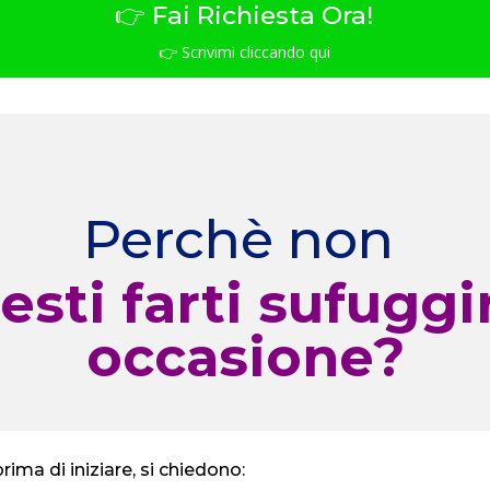
👉 Fai Richiesta Ora!
👉 Scrivimi cliccando qui
Perchè non
esti farti sufuggi
occasione?
ima di iniziare, si chiedono: