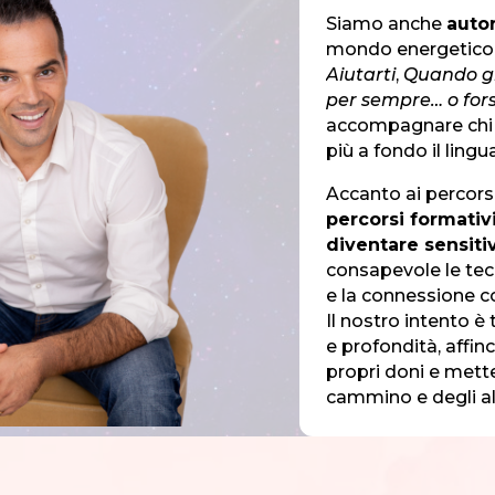
Siamo anche
autor
mondo energetico e 
Aiutarti
,
Quando gli
per sempre… o fors
accompagnare chi 
più a fondo il ling
Accanto ai percors
percorsi formativ
diventare sensiti
consapevole le tecn
e la connessione co
Il nostro intento è
e profondità, affi
propri doni e metter
cammino e degli alt