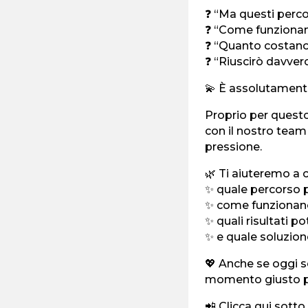
❓ “Ma questi perc
❓ “Come funziona
❓ “Quanto costan
❓ “Riuscirò davver
💫 È assolutament
Proprio per questo
con il nostro team
pressione.
🌿 Ti aiuteremo a c
✨ quale percorso 
✨ come funzionano
✨ quali risultati p
✨ e quale soluzio
💖 Anche se oggi se
momento giusto p
📲 Clicca qui sotto