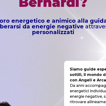
Bernardi?
oro energetico e animico alla guid
iberarsi da energie negative
attrave
personalizzati
Siamo guide esper
sottili, il mondo 
con Angeli e Arca
Da anni accompagn
energetici individua
energie negative, s
ritrovare allineame