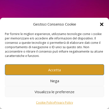
Copyright Progetto Animico –
Gestisci Consenso Cookie
Francesco Ciaccia e Giovanna
Bernardi
Per fornire le migliori esperienze, utilizziamo tecnologie come i cookie
per memorizzare e/o accedere alle informazioni del dispositivo. Il
consenso a queste tecnologie ci permetterà di elaborare dati come il
ZoneRiflesse Company Srl | P.Iva: IT01162460313
comportamento di navigazione o ID unici su questo sito. Non
acconsentire o ritirare il consenso può influire negativamente su alcune
caratteristiche e funzioni.
Accetta
Nega
Visualizza le preferenze
Cookie Policy
Privacy Policy