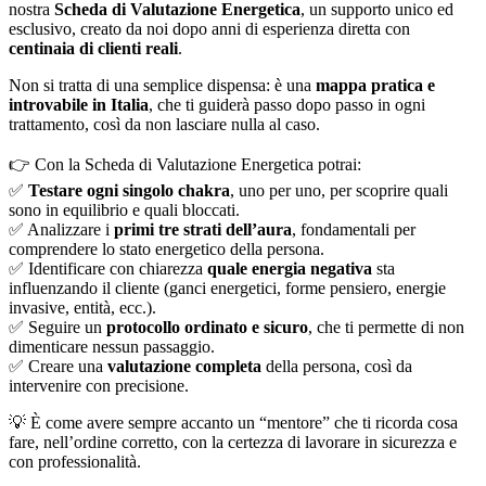
nostra
Scheda di Valutazione Energetica
, un supporto unico ed
esclusivo, creato da noi dopo anni di esperienza diretta con
centinaia di clienti reali
.
Non si tratta di una semplice dispensa: è una
mappa pratica e
introvabile in Italia
, che ti guiderà passo dopo passo in ogni
trattamento, così da non lasciare nulla al caso.
👉 Con la Scheda di Valutazione Energetica potrai:
✅
Testare ogni singolo chakra
, uno per uno, per scoprire quali
sono in equilibrio e quali bloccati.
✅ Analizzare i
primi tre strati dell’aura
, fondamentali per
comprendere lo stato energetico della persona.
✅ Identificare con chiarezza
quale energia negativa
sta
influenzando il cliente (ganci energetici, forme pensiero, energie
invasive, entità, ecc.).
✅ Seguire un
protocollo ordinato e sicuro
, che ti permette di non
dimenticare nessun passaggio.
✅ Creare una
valutazione completa
della persona, così da
intervenire con precisione.
💡 È come avere sempre accanto un “mentore” che ti ricorda cosa
fare, nell’ordine corretto, con la certezza di lavorare in sicurezza e
con professionalità.