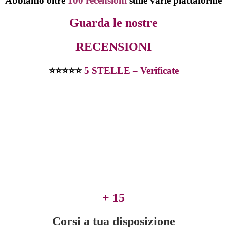
Abbiamo oltre
100 recensioni
sulle varie piattaforme
Guarda le nostre
RECENSIONI
⭐
⭐
⭐
⭐
⭐
5 STELLE – Verificate
+ 15
Corsi a tua disposizione